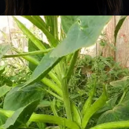
Opening
https://chat.whatsapp.com/L3waQNcBaSNKlIlq1uFD4E