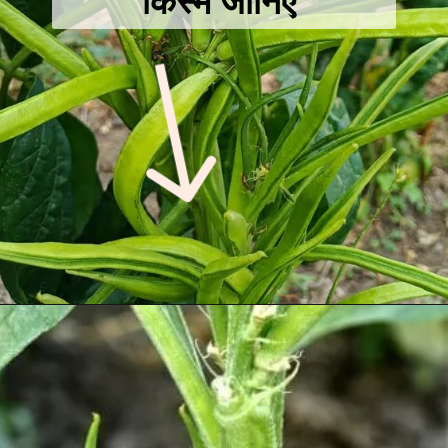
किस्मे जानिए
Opening
https://sacchikheti.com/cultivate-guar-pods-in-the-rainy-season-and-earn-3-lakhs-in-just-2-months-will-be-sold-for-rs-50-per-kg/