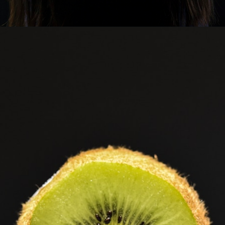
Opening
https://chat.whatsapp.com/CSaXwzJfuZnGP5cJd4pY7x