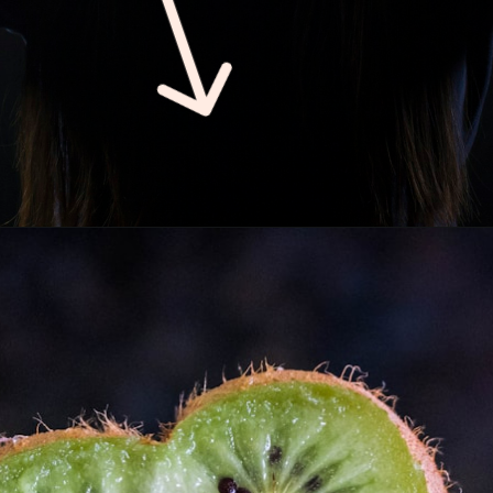
Opening
https://chat.whatsapp.com/CSaXwzJfuZnGP5cJd4pY7x