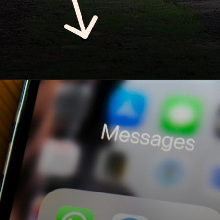
Opening
https://sacchikheti.com/farming-business-idea-earn-1-crore-in-one-acre-from-this-farming-business/