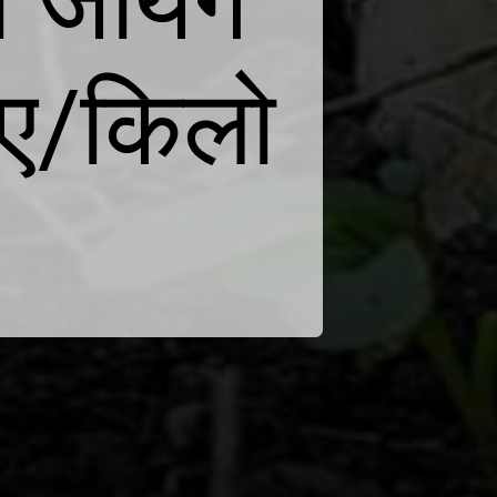
जायेंगे
पए/किलो