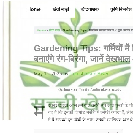
Skip
Home
खेती बाड़ी
कीटनाशक
कृषि बिजनेस
to
content
Home
-
खेती बाड़ी
-
Gardening Tips: गर्मियों में खिलने वाले ये 7 फूल आपके गार्ड
Gardening Tips: गर्मियों में 
बनाएंगे रंग-बिरंगा, जानें देखभा
May 11, 2025
by
Purushottam Bisen
Getting your
Trinity Audio
player ready...
म
स्कार दोस्तों आज हम बात करेंगे उन सात फूलों के पौध
यह है कि इनकी डिमांड नर्सरी में काफी ज्यादा है
में मैं आपको इन पौधों के नाम, उनकी खासियत और द