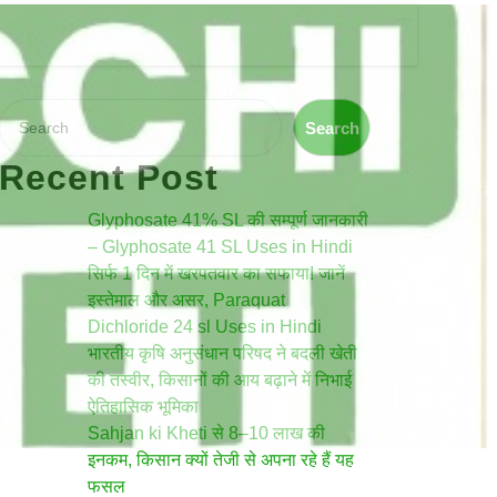
Search
Search
Recent Post
Glyphosate 41% SL की सम्पूर्ण जानकारी
– Glyphosate 41 SL Uses in Hindi
सिर्फ 1 दिन में खरपतवार का सफाया! जानें
इस्तेमाल और असर, Paraquat
Dichloride 24 sl Uses in Hindi
भारतीय कृषि अनुसंधान परिषद ने बदली खेती
की तस्वीर, किसानों की आय बढ़ाने में निभाई
ऐतिहासिक भूमिका
Sahjan ki Kheti से 8–10 लाख की
इनकम, किसान क्यों तेजी से अपना रहे हैं यह
फसल