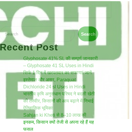
Search
Search
Recent Post
Glyphosate 41% SL की सम्पूर्ण जानकारी
– Glyphosate 41 SL Uses in Hindi
सिर्फ 1 दिन में खरपतवार का सफाया! जानें
इस्तेमाल और असर, Paraquat
Dichloride 24 sl Uses in Hindi
भारतीय कृषि अनुसंधान परिषद ने बदली खेती
की तस्वीर, किसानों की आय बढ़ाने में निभाई
ऐतिहासिक भूमिका
Sahjan ki Kheti से 8–10 लाख की
इनकम, किसान क्यों तेजी से अपना रहे हैं यह
फसल